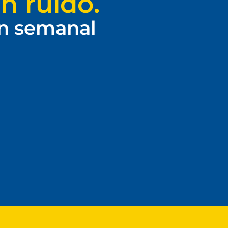
n ruido.
ín semanal