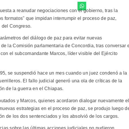
puesta a reanudar negociaciones con el gobierno, tras la
os formatos" que impidan interrumpir el proceso de paz,
 del Congreso.
parámetros del diálogo de paz para evitar nuevas
s de la Comisión parlamentaria de Concordia, tras conversar 
on el subcomandante Marcos, líder visible del Ejército
.
1995, se suspendió hace un mes cuando un juez condenó a la
rrilleros. El fallo judicial generó una ola de críticas de la
ión de la guerra en el Chiapas.
iputados y Marcos, quienes acordaron dialogar nuevamente e
nuevas estrategias en el proceso de paz, se produjo luego d
ón de los dos sentenciados y los absolvió de los cargos.
cias sobre las últimas acciones judiciales no pudieron