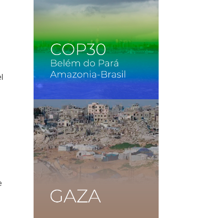
el
l
e