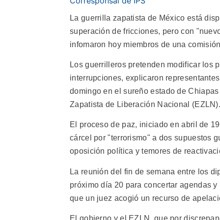
Corresponsal de IPS
La guerrilla zapatista de México está dis
superación de fricciones, pero con "nuev
infomaron hoy miembros de una comisión
Los guerrilleros pretenden modificar los 
interrupciones, explicaron representante
domingo en el sureño estado de Chiapas c
Zapatista de Liberación Nacional (EZLN)
El proceso de paz, iniciado en abril de 
cárcel por "terrorismo" a dos supuestos gue
oposición política y temores de reactivac
La reunión del fin de semana entre los d
próximo día 20 para concertar agendas y 
que un juez acogió un recurso de apelaci
El gobierno y el EZLN, que por discrepan