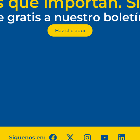
s que importan. Si
e gratis a nuestro bolet
Haz clic aquí
Síguenos en: