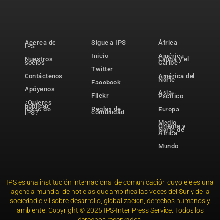
Acerca de
Sigue a IPS
África
IPS
Inicio
América
Nuestros
Latina y el
socios
Caribe
Twitter
Contáctenos
América del
Norte
Facebook
Apóyenos
Asia-
Flickr
Pacífico
¿Quieres
publicar
Reglas de
notas de
Europa
comunidad
IPS?
Medio
Oriente y
Norte de
África
Mundo
IPS es una institución internacional de comunicación cuyo eje es una
agencia mundial de noticias que amplifica las voces del Sur y de la
sociedad civil sobre desarrollo, globalización, derechos humanos y
ambiente. Copyright © 2025 IPS-Inter Press Service. Todos los
derechos reservados.