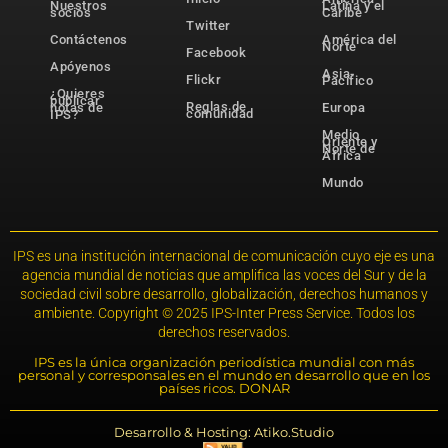
Nuestros
Latina y el
socios
Caribe
Twitter
Contáctenos
América del
Norte
Facebook
Apóyenos
Asia-
Flickr
Pacífico
¿Quieres
publicar
Reglas de
notas de
Europa
comunidad
IPS?
Medio
Oriente y
Norte de
África
Mundo
IPS es una institución internacional de comunicación cuyo eje es una
agencia mundial de noticias que amplifica las voces del Sur y de la
sociedad civil sobre desarrollo, globalización, derechos humanos y
ambiente. Copyright © 2025 IPS-Inter Press Service. Todos los
derechos reservados.
IPS es la única organización periodística mundial con más
personal y corresponsales en el mundo en desarrollo que en los
países ricos. DONAR
Desarrollo & Hosting: Atiko.Studio