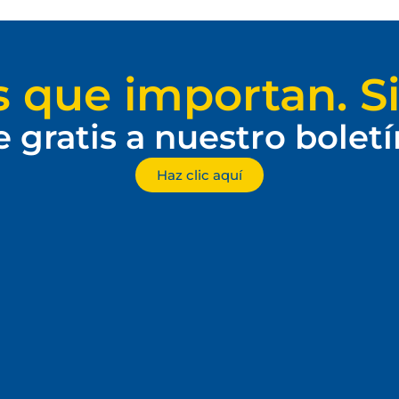
s que importan. Si
e gratis a nuestro bolet
Haz clic aquí