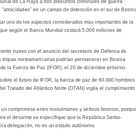
bunal de La Haya a dos presuntos criminales de guerra
"atrocidades" en un campo de detención en el sur de Bosnia
tar uno de los aspectos considerados más importantes de la
 que según el Banco Mundial costará 5.000 millones de
emento nuevo con el anuncio del secretario de Defensa de
as tropas norteamericanas podrían permanecer en Bosnia
de la Fuerza de Paz (IFOR), el 20 de diciembre próximo.
 sobre el futuro de IFOR, la fuerza de paz de 60.000 hombres
del Tratado del Atlántico Norte (OTAN) vigila el cumplimiento
r un compromiso entre musulmanes y serbios bosnios, porqu
bre el desarme se especifique que la República Serbo-
opia delegación, no es un estado autónomo.