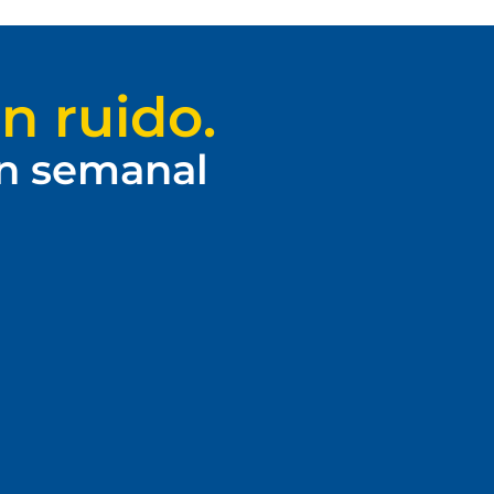
n ruido.
ín semanal