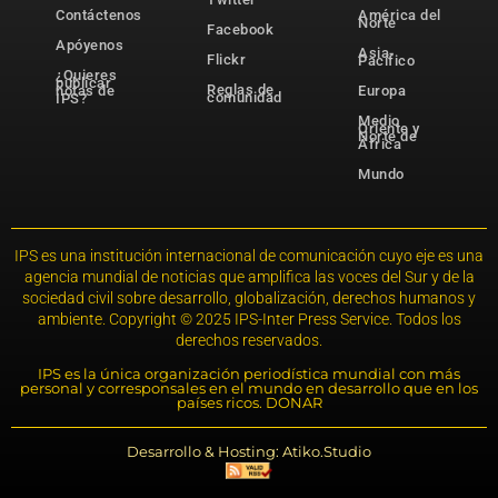
Contáctenos
América del
Norte
Facebook
Apóyenos
Asia-
Flickr
Pacífico
¿Quieres
publicar
Reglas de
notas de
Europa
comunidad
IPS?
Medio
Oriente y
Norte de
África
Mundo
IPS es una institución internacional de comunicación cuyo eje es una
agencia mundial de noticias que amplifica las voces del Sur y de la
sociedad civil sobre desarrollo, globalización, derechos humanos y
ambiente. Copyright © 2025 IPS-Inter Press Service. Todos los
derechos reservados.
IPS es la única organización periodística mundial con más
personal y corresponsales en el mundo en desarrollo que en los
países ricos. DONAR
Desarrollo & Hosting: Atiko.Studio