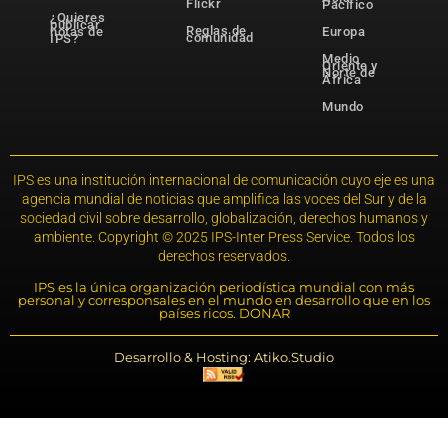
Flickr
Pacífico
¿Quieres
publicar
Reglas de
notas de
Europa
comunidad
IPS?
Medio
Oriente y
Norte de
África
Mundo
IPS es una institución internacional de comunicación cuyo eje es una
agencia mundial de noticias que amplifica las voces del Sur y de la
sociedad civil sobre desarrollo, globalización, derechos humanos y
ambiente. Copyright © 2025 IPS-Inter Press Service. Todos los
derechos reservados.
IPS es la única organización periodística mundial con más
personal y corresponsales en el mundo en desarrollo que en los
países ricos. DONAR
Desarrollo & Hosting: Atiko.Studio