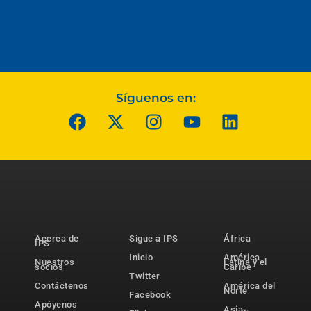
Síguenos en:
Acerca de
Sigue a IPS
África
IPS
Inicio
América
Nuestros
Latina y el
socios
Caribe
Twitter
Contáctenos
América del
Norte
Facebook
Apóyenos
Asia-