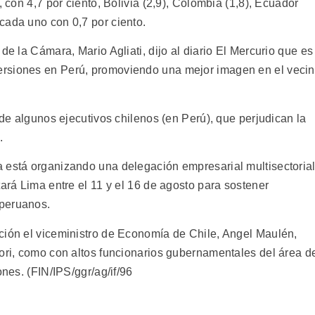
, con 4,7 por ciento, Bolivia (2,9), Colombia (1,8), Ecuador
cada uno con 0,7 por ciento.
de la Cámara, Mario Agliati, dijo al diario El Mercurio que es
ersiones en Perú, promoviendo una mejor imagen en el veci
 de algunos ejecutivos chilenos (en Perú), que perjudican la
.
 está organizando una delegación empresarial multisectorial
tará Lima entre el 11 y el 16 de agosto para sostener
 peruanos.
ción el viceministro de Economía de Chile, Angel Maulén,
mori, como con altos funcionarios gubernamentales del área d
ones. (FIN/IPS/ggr/ag/if/96