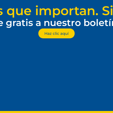
s que importan. Si
e gratis a nuestro bolet
Haz clic aquí