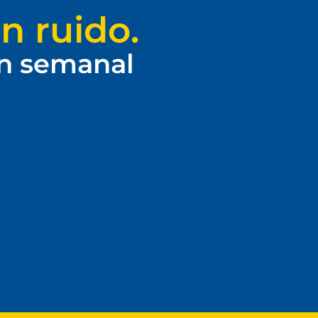
n ruido.
ín semanal