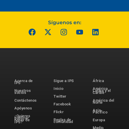
Síguenos en:
Acerca de
Sigue a IPS
África
IPS
Inicio
América
Nuestros
Latina y el
socios
Caribe
Twitter
Contáctenos
América del
Norte
Facebook
Apóyenos
Asia-
Flickr
Pacífico
¿Quieres
publicar
Reglas de
notas de
Europa
comunidad
IPS?
Medio