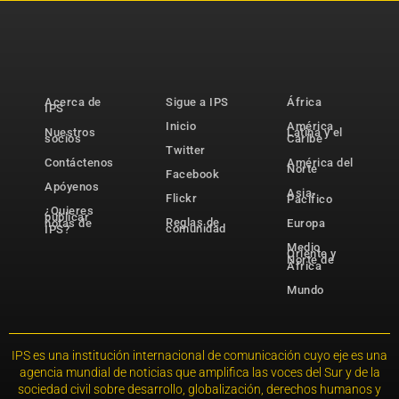
Acerca de
Sigue a IPS
África
IPS
Inicio
América
Nuestros
Latina y el
socios
Caribe
Twitter
Contáctenos
América del
Norte
Facebook
Apóyenos
Asia-
Flickr
Pacífico
¿Quieres
publicar
Reglas de
notas de
Europa
comunidad
IPS?
Medio
Oriente y
Norte de
África
Mundo
IPS es una institución internacional de comunicación cuyo eje es una
agencia mundial de noticias que amplifica las voces del Sur y de la
sociedad civil sobre desarrollo, globalización, derechos humanos y