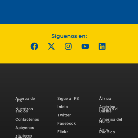
Síguenos en:
Acerca de
Sigue a IPS
África
IPS
Inicio
América
Nuestros
Latina y el
socios
Caribe
Twitter
Contáctenos
América del
Norte
Facebook
Apóyenos
Asia-
Flickr
Pacífico
¿Quieres