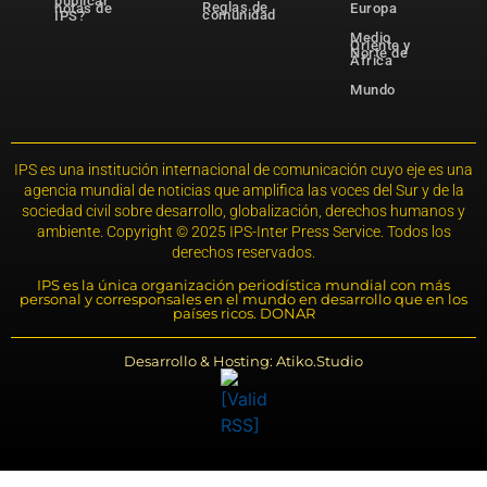
publicar
Reglas de
notas de
Europa
comunidad
IPS?
Medio
Oriente y
Norte de
África
Mundo
IPS es una institución internacional de comunicación cuyo eje es una
agencia mundial de noticias que amplifica las voces del Sur y de la
sociedad civil sobre desarrollo, globalización, derechos humanos y
ambiente. Copyright © 2025 IPS-Inter Press Service. Todos los
derechos reservados.
IPS es la única organización periodística mundial con más
personal y corresponsales en el mundo en desarrollo que en los
países ricos. DONAR
Desarrollo & Hosting: Atiko.Studio