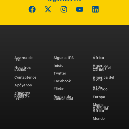
Acerca de
Sigue a IPS
África
IPS
Inicio
América
Nuestros
Latina y el
socios
Caribe
Twitter
Contáctenos
América del
Norte
Facebook
Apóyenos
Asia-
Flickr
Pacífico
¿Quieres
publicar
Reglas de
notas de
Europa
comunidad
IPS?
Medio
Oriente y
Norte de
África
Mundo