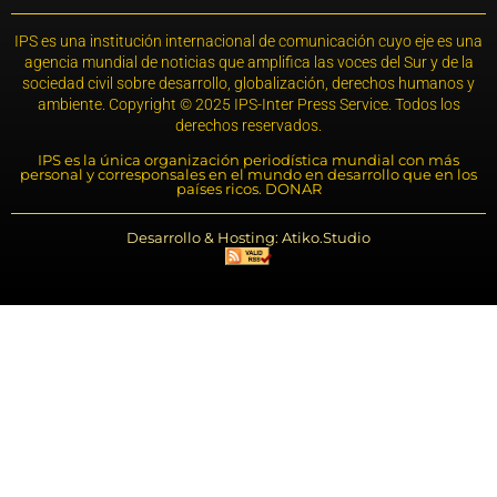
IPS es una institución internacional de comunicación cuyo eje es una
agencia mundial de noticias que amplifica las voces del Sur y de la
sociedad civil sobre desarrollo, globalización, derechos humanos y
ambiente. Copyright © 2025 IPS-Inter Press Service. Todos los
derechos reservados.
IPS es la única organización periodística mundial con más
personal y corresponsales en el mundo en desarrollo que en los
países ricos. DONAR
Desarrollo & Hosting: Atiko.Studio