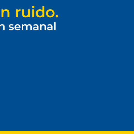
n ruido.
ín semanal