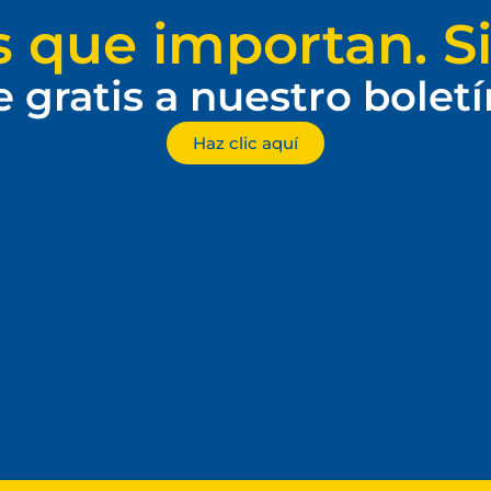
s que importan. Si
e gratis a nuestro bolet
Haz clic aquí