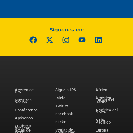
Síguenos en:
Acerca de
Sigue a IPS
África
IPS
Inicio
América
Nuestros
Latina y el
socios
Caribe
Twitter
Contáctenos
América del
Norte
Facebook
Apóyenos
Asia-
Flickr
Pacífico
¿Quieres
publicar
Reglas de
notas de
Europa
comunidad
IPS?