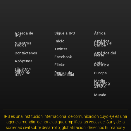
Acerca de
Sigue a IPS
África
IPS
Inicio
América
Nuestros
Latina y el
socios
Caribe
Twitter
Contáctenos
América del
Norte
Facebook
Apóyenos
Asia-
Flickr
Pacífico
¿Quieres
publicar
Reglas de
notas de
Europa
comunidad
IPS?
Medio
Oriente y
Norte de
África
Mundo
IPS es una institución internacional de comunicación cuyo eje es una
agencia mundial de noticias que amplifica las voces del Sur y de la
sociedad civil sobre desarrollo, globalización, derechos humanos y