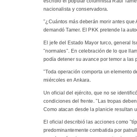
escribió el popular columnista Rauf Tame
nacionalista y conservadora.
"¿Cuántos más deberán morir antes que A
demandó Tamer. El PKK pretende la autod
El jefe del Estado Mayor turco, general I
"normales". En celebración de lo que llamó
podía detener su avance por temor a las 
"Toda operación comporta un elemento de 
miércoles en Ankara.
Un oficial del ejército, que no se identific
condiciones del frente. "Las tropas deben
Como atacan desde la planicie resultan u
El oficial describió las acciones como "t
predominantemente combatida por patrulla