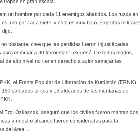
e tropas en gran escala.
nam un hombre por cada 11 enemigos abatidos. Los rusos en
 es uno por cada siete, y esto es muy bajo. Expertos militare
 dijo.
o obstante, cree que las pérdidas fueron injustificadas.
s para eliminar a 90 terroristas", expresó. De todos modos,
l de alto nivel no tienen derecho a sufrir semejantes
l PKK, el Frente Popular de Liberación de Kurdistán (ERNK)
on 150 soldados turcos y 15 aldeanos de las montañas de
l PKK.
ral Erol Ozkasnak, aseguró que los civiles fueron mantenidos
didas a nuestro alcance fueron consideradas para la
es del área".