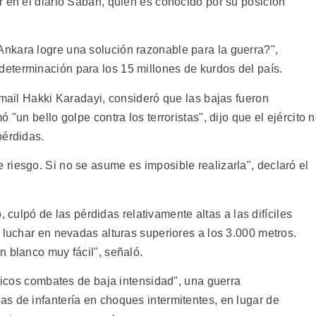
r en el diario Sabah, quién es conocido por su posición
nkara logre una solución razonable para la guerra?",
eterminación para los 15 millones de kurdos del país.
smail Hakki Karadayi, consideró que las bajas fueron
 "un bello golpe contra los terroristas", dijo que el ejército 
pérdidas.
riesgo. Si no se asume es imposible realizarla", declaró el
ó, culpó de las pérdidas relativamente altas a las difíciles
 luchar en nevadas alturas superiores a los 3.000 metros.
n blanco muy fácil", señaló.
ípicos combates de baja intensidad", una guerra
s de infantería en choques intermitentes, en lugar de