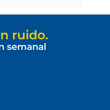
n ruido.
ín semanal