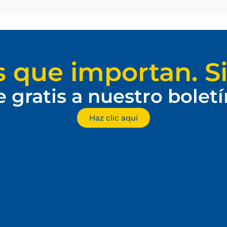
s que importan. Si
e gratis a nuestro bolet
Haz clic aquí