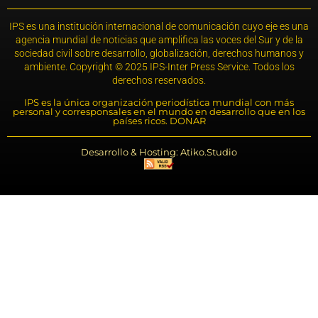
IPS es una institución internacional de comunicación cuyo eje es una
agencia mundial de noticias que amplifica las voces del Sur y de la
sociedad civil sobre desarrollo, globalización, derechos humanos y
ambiente. Copyright © 2025 IPS-Inter Press Service. Todos los
derechos reservados.
IPS es la única organización periodística mundial con más
personal y corresponsales en el mundo en desarrollo que en los
países ricos. DONAR
Desarrollo & Hosting: Atiko.Studio