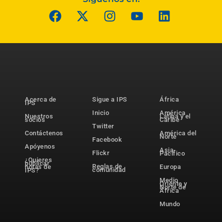
Acerca de
Sigue a IPS
África
IPS
Inicio
América
Nuestros
Latina y el
socios
Caribe
Twitter
Contáctenos
América del
Norte
Facebook
Apóyenos
Asia-
Flickr
Pacífico
¿Quieres
publicar
Reglas de
notas de
Europa
comunidad
IPS?
Medio
Oriente y
Norte de
África
Mundo