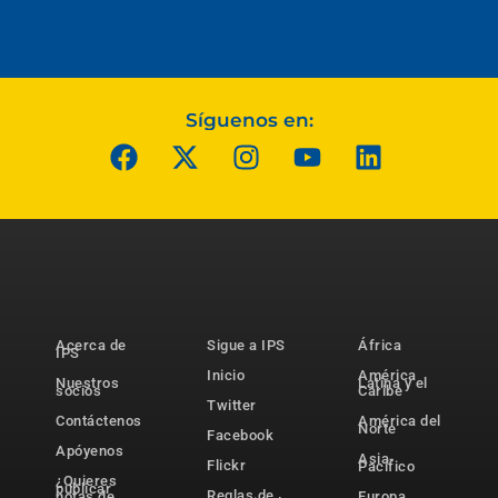
Síguenos en:
Acerca de
Sigue a IPS
África
IPS
Inicio
América
Nuestros
Latina y el
socios
Caribe
Twitter
Contáctenos
América del
Norte
Facebook
Apóyenos
Asia-
Flickr
Pacífico
¿Quieres
publicar
Reglas de
notas de
Europa