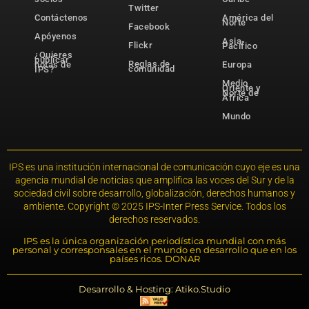
Twitter
Contáctenos
América del
Norte
Facebook
Apóyenos
Asia-
Flickr
Pacífico
¿Quieres
publicar
Reglas de
notas de
Europa
comunidad
IPS?
Medio
Oriente y
Norte de
África
Mundo
IPS es una institución internacional de comunicación cuyo eje es una
agencia mundial de noticias que amplifica las voces del Sur y de la
sociedad civil sobre desarrollo, globalización, derechos humanos y
ambiente. Copyright © 2025 IPS-Inter Press Service. Todos los
derechos reservados.
IPS es la única organización periodística mundial con más
personal y corresponsales en el mundo en desarrollo que en los
países ricos. DONAR
Desarrollo & Hosting: Atiko.Studio