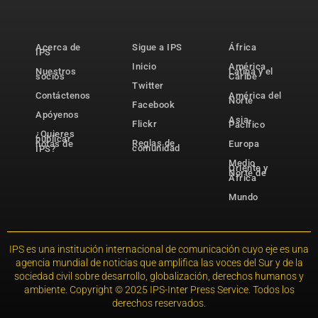
Acerca de
Sigue a IPS
África
IPS
Inicio
América
Nuestros
Latina y el
socios
Caribe
Twitter
Contáctenos
América del
Norte
Facebook
Apóyenos
Asia-
Flickr
Pacífico
¿Quieres
publicar
Reglas de
notas de
Europa
comunidad
IPS?
Medio
Oriente y
Norte de
África
Mundo
IPS es una institución internacional de comunicación cuyo eje es una
agencia mundial de noticias que amplifica las voces del Sur y de la
sociedad civil sobre desarrollo, globalización, derechos humanos y
ambiente. Copyright © 2025 IPS-Inter Press Service. Todos los
derechos reservados.