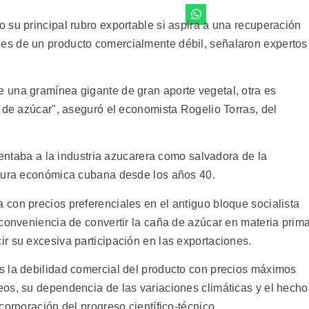
 su principal rubro exportable si aspira a una recuperación
s de un producto comercialmente débil, señalaron expertos
 una gramínea gigante de gran aporte vegetal, otra es
 de azúcar", aseguró el economista Rogelio Torras, del
esentaba a la industria azucarera como salvadora de la
atura económica cubana desde los años 40.
con precios preferenciales en el antiguo bloque socialista
 conveniencia de convertir la caña de azúcar en materia prim
r su excesiva participación en las exportaciones.
s la debilidad comercial del producto con precios máximos
os, su dependencia de las variaciones climáticas y el hecho
corporación del progreso científico-técnico.