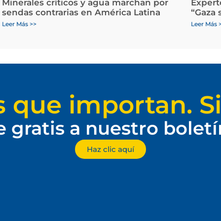
Minerales críticos y agua marchan por
Expert
sendas contrarias en América Latina
“Gaza 
Leer Más >>
Leer Más 
s que importan. Si
e gratis a nuestro bolet
Haz clic aquí