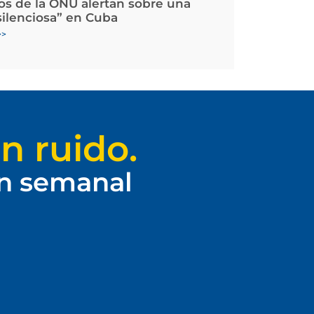
os de la ONU alertan sobre una
silenciosa” en Cuba
>>
n ruido.
ín semanal