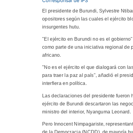
Corresponsal de IPS
El presidente de Burundi, Sylvestre Ntib
opositores según las cuales el ejército b
insurgentes hutu.
"El ejército en Burundi no es el gobierno
como parte de una iniciativa regional de p
africano.
"No es el ejército el que dialogará con la
para traer la paz al país", añadió el pres
interfiera en política.
Las declaraciones del presidente fueron h
ejército de Burundi descartaron las negoc
ministro del interior, Nyanguma Leonard.
Pero Innocent Nimpagariste, representant
de la Democracia (NCDD), de mayoría hutu