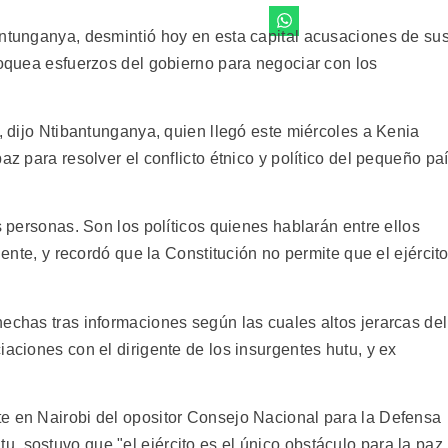
antunganya, desmintió hoy en esta capital acusaciones de su
loquea esfuerzos del gobierno para negociar con los
", dijo Ntibantunganya, quien llegó este miércoles a Kenia
az para resolver el conflicto étnico y político del pequeño pa
s personas. Son los políticos quienes hablarán entre ellos
idente, y recordó que la Constitución no permite que el ejércit
echas tras informaciones según las cuales altos jerarcas del
iaciones con el dirigente de los insurgentes hutu, y ex
e en Nairobi del opositor Consejo Nacional para la Defensa
, sostuvo que "el ejército es el único obstáculo para la paz