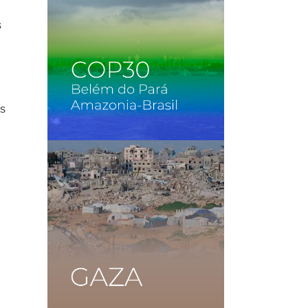
s
ís
o