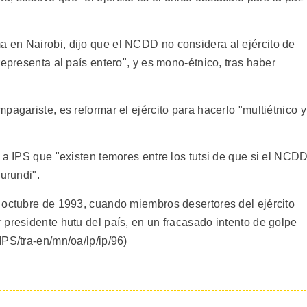
 en Nairobi, dijo que el NCDD no considera al ejército de
representa al país entero", y es mono-étnico, tras haber
pagariste, es reformar el ejército para hacerlo "multiétnico y
 a IPS que "existen temores entre los tutsi de que si el NCD
urundi".
 octubre de 1993, cuando miembros desertores del ejército
 presidente hutu del país, en un fracasado intento de golpe
PS/tra-en/mn/oa/lp/ip/96)