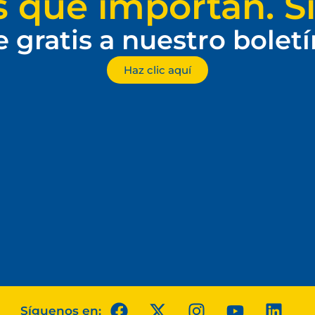
s que importan. Si
e gratis a nuestro bolet
Haz clic aquí
Síguenos en: