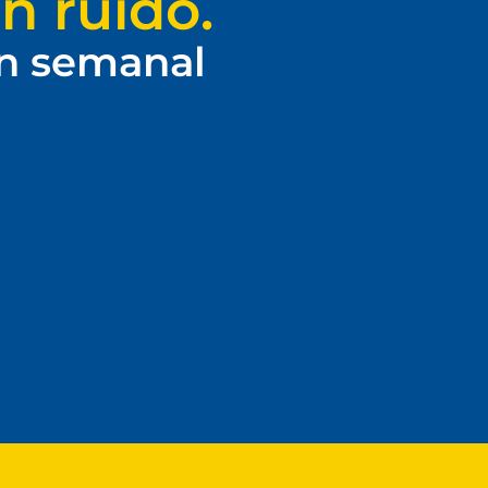
n ruido.
ín semanal