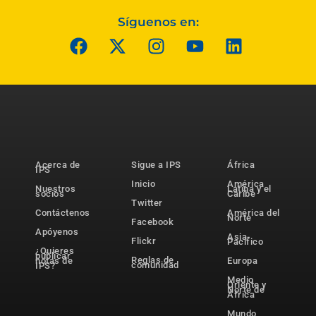
Síguenos en:
Acerca de
Sigue a IPS
África
IPS
Inicio
América
Nuestros
Latina y el
socios
Caribe
Twitter
Contáctenos
América del
Norte
Facebook
Apóyenos
Asia-
Flickr
Pacífico
¿Quieres
publicar
Reglas de
notas de
Europa
comunidad
IPS?
Medio
Oriente y
Norte de
África
Mundo