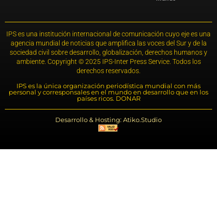
IPS es una institución internacional de comunicación cuyo eje es una
agencia mundial de noticias que amplifica las voces del Sur y de la
sociedad civil sobre desarrollo, globalización, derechos humanos y
ambiente. Copyright © 2025 IPS-Inter Press Service. Todos los
derechos reservados.
IPS es la única organización periodística mundial con más
personal y corresponsales en el mundo en desarrollo que en los
países ricos. DONAR
Desarrollo & Hosting: Atiko.Studio