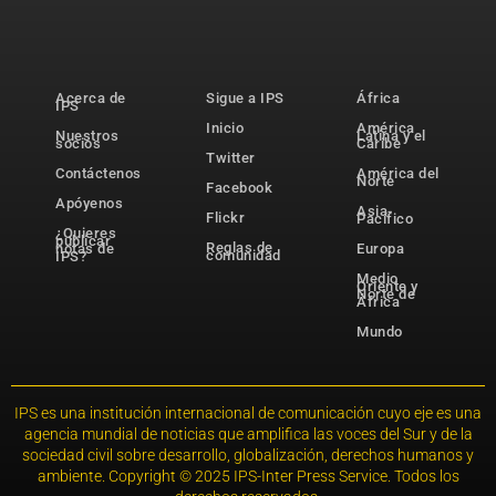
Acerca de
Sigue a IPS
África
IPS
Inicio
América
Nuestros
Latina y el
socios
Caribe
Twitter
Contáctenos
América del
Norte
Facebook
Apóyenos
Asia-
Flickr
Pacífico
¿Quieres
publicar
Reglas de
notas de
Europa
comunidad
IPS?
Medio
Oriente y
Norte de
África
Mundo
IPS es una institución internacional de comunicación cuyo eje es una
agencia mundial de noticias que amplifica las voces del Sur y de la
sociedad civil sobre desarrollo, globalización, derechos humanos y
ambiente. Copyright © 2025 IPS-Inter Press Service. Todos los