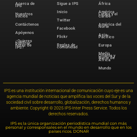
Acerca de
Sigue a IPS
África
IPS
Inicio
América
Nuestros
Latina y el
socios
Caribe
Twitter
Contáctenos
América del
Norte
Facebook
Apóyenos
Asia-
Flickr
Pacífico
¿Quieres
publicar
Reglas de
notas de
Europa
comunidad
IPS?
Medio
Oriente y
Norte de
África
Mundo
IPS es una institución internacional de comunicación cuyo eje es una
agencia mundial de noticias que amplifica las voces del Sur y de la
sociedad civil sobre desarrollo, globalización, derechos humanos y
ambiente. Copyright © 2025 IPS-Inter Press Service. Todos los
derechos reservados.
IPS es la única organización periodística mundial con más
personal y corresponsales en el mundo en desarrollo que en los
países ricos. DONAR