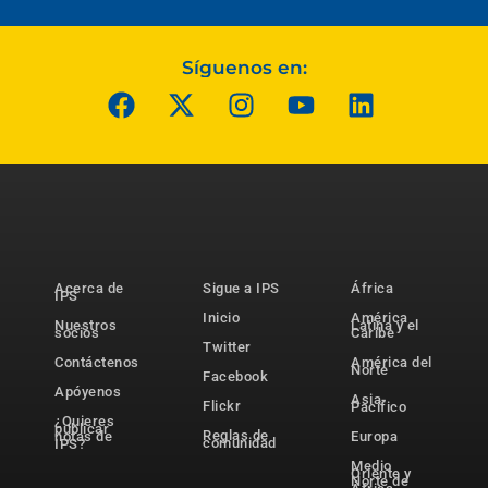
Síguenos en:
Acerca de
Sigue a IPS
África
IPS
Inicio
América
Nuestros
Latina y el
socios
Caribe
Twitter
Contáctenos
América del
Norte
Facebook
Apóyenos
Asia-
Flickr
Pacífico
¿Quieres
publicar
Reglas de
notas de
Europa
comunidad
IPS?
Medio
Oriente y
Norte de