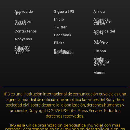
Acerca de
Sigue a IPS
África
IPS
Inicio
América
Nuestros
Latina y el
socios
Caribe
Twitter
Contáctenos
América del
Norte
Facebook
Apóyenos
Asia-
Flickr
Pacífico
¿Quieres
publicar
Reglas de
notas de
Europa
comunidad
IPS?
Medio
Oriente y
Norte de
África
Mundo
IPS es una institución internacional de comunicación cuyo eje es una
agencia mundial de noticias que amplifica las voces del Sur y de la
sociedad civil sobre desarrollo, globalización, derechos humanos y
ambiente. Copyright © 2025 IPS-Inter Press Service. Todos los
derechos reservados.
IPS es la única organización periodística mundial con más
personal y corresponsales en el mundo en desarrollo que en los