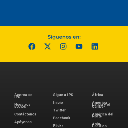
Síguenos en:
Acerca de
Sigue a IPS
África
IPS
Inicio
América
Nuestros
Latina y el
socios
Caribe
Twitter
Contáctenos
América del
Norte
Facebook
Apóyenos
Asia-
Flickr
Pacífico