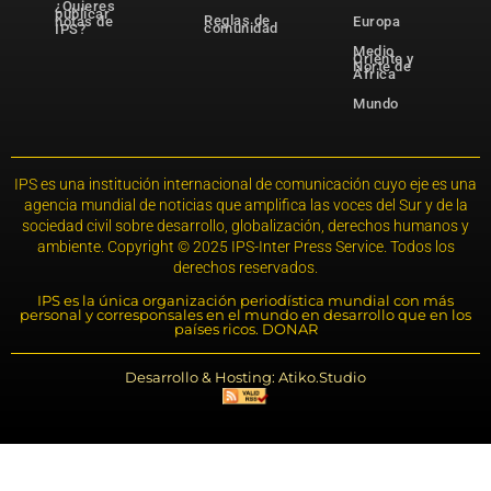
¿Quieres
publicar
Reglas de
notas de
Europa
comunidad
IPS?
Medio
Oriente y
Norte de
África
Mundo
IPS es una institución internacional de comunicación cuyo eje es una
agencia mundial de noticias que amplifica las voces del Sur y de la
sociedad civil sobre desarrollo, globalización, derechos humanos y
ambiente. Copyright © 2025 IPS-Inter Press Service. Todos los
derechos reservados.
IPS es la única organización periodística mundial con más
personal y corresponsales en el mundo en desarrollo que en los
países ricos. DONAR
Desarrollo & Hosting: Atiko.Studio