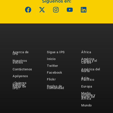
Síguenos en:
Acerca de
Sigue a IPS
África
IPS
Inicio
América
Nuestros
Latina y el
socios
Caribe
Twitter
Contáctenos
América del
Norte
Facebook
Apóyenos
Asia-
Flickr
Pacífico
¿Quieres
publicar
Reglas de
notas de
Europa
comunidad
IPS?
Medio
Oriente y
Norte de
África
Mundo