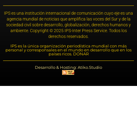
IPS es una institución internacional de comunicación cuyo eje es una
agencia mundial de noticias que amplifica las voces del Sur y de la
sociedad civil sobre desarrollo, globalización, derechos humanos y
ambiente. Copyright © 2025 IPS-Inter Press Service. Todos los
derechos reservados.
IPS es la única organización periodística mundial con más
personal y corresponsales en el mundo en desarrollo que en los
países ricos. DONAR
Desarrollo & Hosting: Atiko.Studio