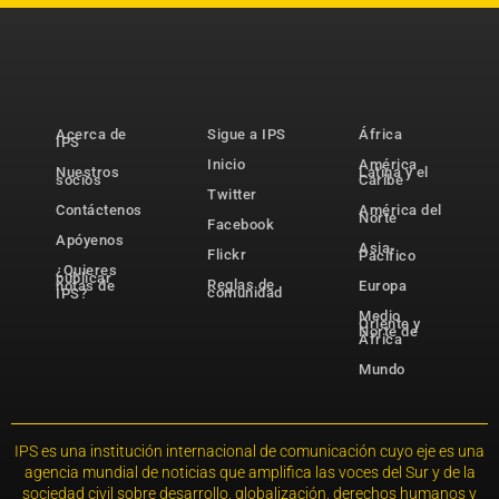
Acerca de
Sigue a IPS
África
IPS
Inicio
América
Nuestros
Latina y el
socios
Caribe
Twitter
Contáctenos
América del
Norte
Facebook
Apóyenos
Asia-
Flickr
Pacífico
¿Quieres
publicar
Reglas de
notas de
Europa
comunidad
IPS?
Medio
Oriente y
Norte de
África
Mundo
IPS es una institución internacional de comunicación cuyo eje es una
agencia mundial de noticias que amplifica las voces del Sur y de la
sociedad civil sobre desarrollo, globalización, derechos humanos y