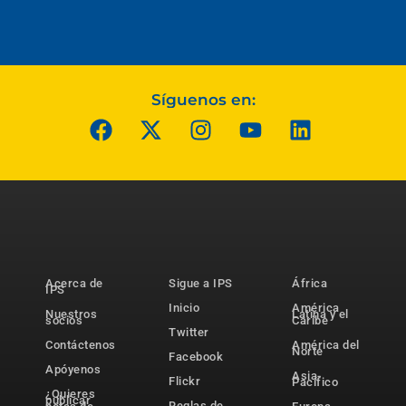
Síguenos en:
Acerca de
Sigue a IPS
África
IPS
Inicio
América
Nuestros
Latina y el
socios
Caribe
Twitter
Contáctenos
América del
Norte
Facebook
Apóyenos
Asia-
Flickr
Pacífico
¿Quieres
publicar
Reglas de