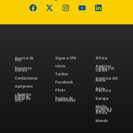
Acerca de
Sigue a IPS
África
IPS
Inicio
América
Nuestros
Latina y el
socios
Caribe
Twitter
Contáctenos
América del
Norte
Facebook
Apóyenos
Asia-
Flickr
Pacífico
¿Quieres
publicar
Reglas de
notas de
Europa
comunidad
IPS?
Medio
Oriente y
Norte de
África
Mundo