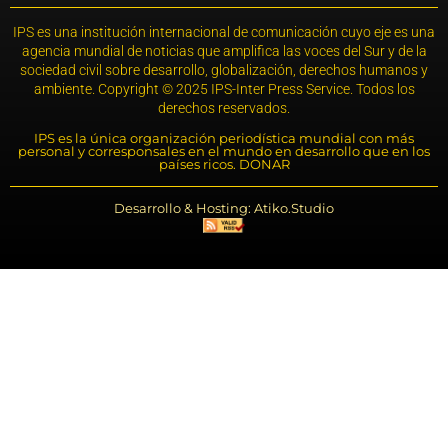
IPS es una institución internacional de comunicación cuyo eje es una
agencia mundial de noticias que amplifica las voces del Sur y de la
sociedad civil sobre desarrollo, globalización, derechos humanos y
ambiente. Copyright © 2025 IPS-Inter Press Service. Todos los
derechos reservados.
IPS es la única organización periodística mundial con más
personal y corresponsales en el mundo en desarrollo que en los
países ricos. DONAR
Desarrollo & Hosting: Atiko.Studio