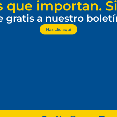
s que importan. Si
e gratis a nuestro bolet
Haz clic aquí