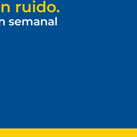
n ruido.
ín semanal