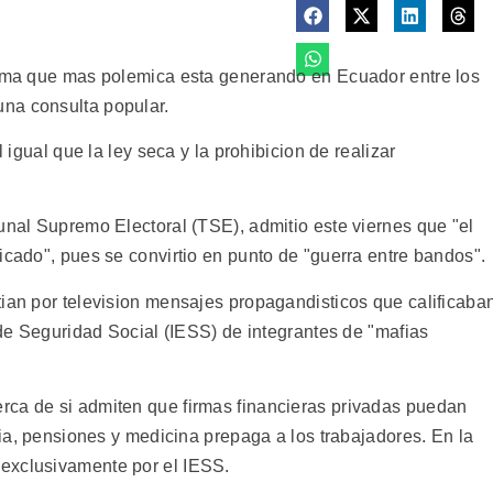
 tema que mas polemica esta generando en Ecuador entre los
na consulta popular.
l igual que la ley seca y la prohibicion de realizar
unal Supremo Electoral (TSE), admitio este viernes que "el
icado", pues se convirtio en punto de "guerra entre bandos".
tian por television mensajes propagandisticos que calificaba
o de Seguridad Social (IESS) de integrantes de "mafias
rca de si admiten que firmas financieras privadas puedan
ntia, pensiones y medicina prepaga a los trabajadores. En la
exclusivamente por el IESS.