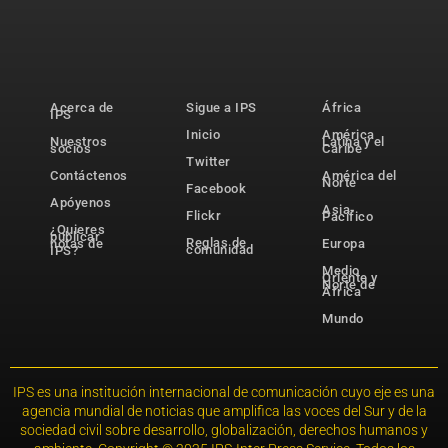
Acerca de
Sigue a IPS
África
IPS
Inicio
América
Nuestros
Latina y el
socios
Caribe
Twitter
Contáctenos
América del
Norte
Facebook
Apóyenos
Asia-
Flickr
Pacífico
¿Quieres
publicar
Reglas de
notas de
Europa
comunidad
IPS?
Medio
Oriente y
Norte de
África
Mundo
IPS es una institución internacional de comunicación cuyo eje es una
agencia mundial de noticias que amplifica las voces del Sur y de la
sociedad civil sobre desarrollo, globalización, derechos humanos y