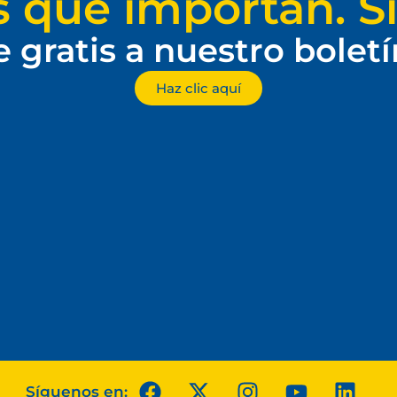
s que importan. Si
e gratis a nuestro bolet
Haz clic aquí
Síguenos en: