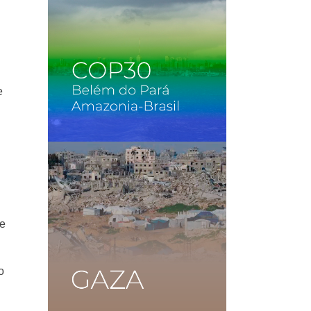
e
me
o