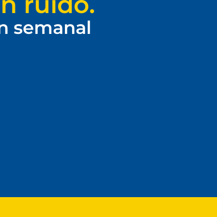
n ruido.
ín semanal