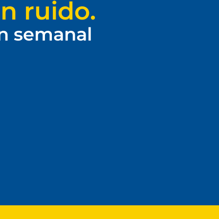
n ruido.
ín semanal