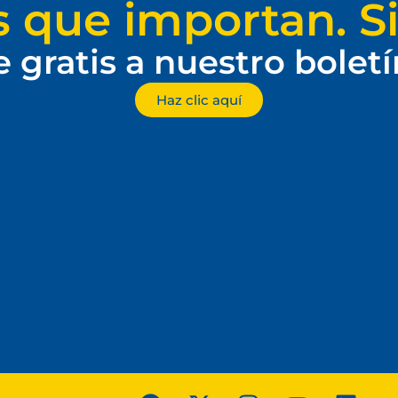
s que importan. Si
e gratis a nuestro bolet
Haz clic aquí