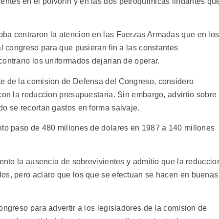
ntes en el polvorin y en las dos petroquimicas lindantes qu
oba centraron la atencion en las Fuerzas Armadas que en lo
al congreso para que pusieran fin a las constantes
ontrario los uniformados dejarian de operar.
te de la comision de Defensa del Congreso, considero
con la reduccion presupuestaria. Sin embargo, advirtio sobre
do se recortan gastos en forma salvaje.
ito paso de 480 millones de dolares en 1987 a 140 millones
mento la ausencia de sobrevivientes y admitio que la reduccio
los, pero aclaro que los que se efectuan se hacen en buenas
ongreso para advertir a los legisladores de la comision de