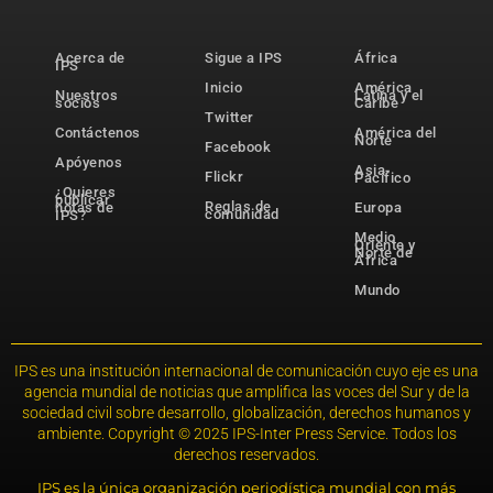
Acerca de
Sigue a IPS
África
IPS
Inicio
América
Nuestros
Latina y el
socios
Caribe
Twitter
Contáctenos
América del
Norte
Facebook
Apóyenos
Asia-
Flickr
Pacífico
¿Quieres
publicar
Reglas de
notas de
Europa
comunidad
IPS?
Medio
Oriente y
Norte de
África
Mundo
IPS es una institución internacional de comunicación cuyo eje es una
agencia mundial de noticias que amplifica las voces del Sur y de la
sociedad civil sobre desarrollo, globalización, derechos humanos y
ambiente. Copyright © 2025 IPS-Inter Press Service. Todos los
derechos reservados.
IPS es la única organización periodística mundial con más