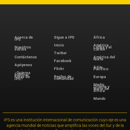
Acerca de
Sigue a IPS
África
IPS
Inicio
América
Nuestros
Latina y el
socios
Caribe
Twitter
Contáctenos
América del
Norte
Facebook
Apóyenos
Asia-
Flickr
Pacífico
¿Quieres
publicar
Reglas de
notas de
Europa
comunidad
IPS?
Medio
Oriente y
Norte de
África
Mundo
IPS es una institución internacional de comunicación cuyo eje es una
agencia mundial de noticias que amplifica las voces del Sur y de la