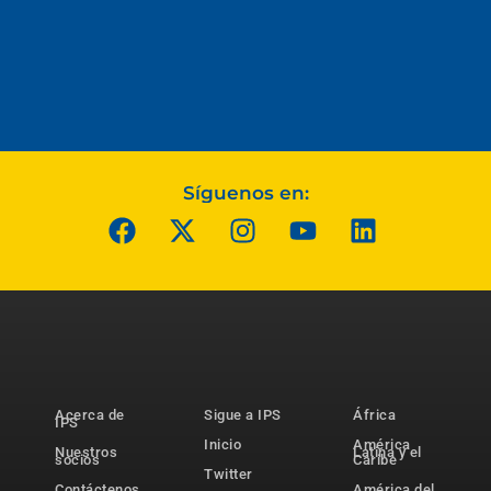
Síguenos en:
Acerca de
Sigue a IPS
África
IPS
Inicio
América
Nuestros
Latina y el
socios
Caribe
Twitter
Contáctenos
América del