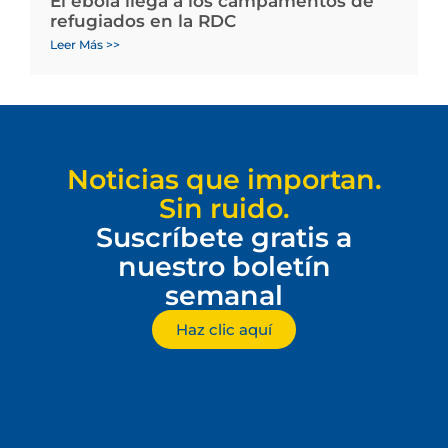
El ébola llega a los campamentos de
refugiados en la RDC
Leer Más >>
Noticias que importan.
Sin ruido.
Suscríbete gratis a
nuestro boletín
semanal
Haz clic aquí