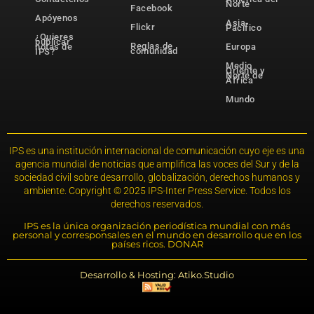
Norte
Facebook
Apóyenos
Asia-
Flickr
Pacífico
¿Quieres
publicar
Reglas de
notas de
Europa
comunidad
IPS?
Medio
Oriente y
Norte de
África
Mundo
IPS es una institución internacional de comunicación cuyo eje es una
agencia mundial de noticias que amplifica las voces del Sur y de la
sociedad civil sobre desarrollo, globalización, derechos humanos y
ambiente. Copyright © 2025 IPS-Inter Press Service. Todos los
derechos reservados.
IPS es la única organización periodística mundial con más
personal y corresponsales en el mundo en desarrollo que en los
países ricos. DONAR
Desarrollo & Hosting: Atiko.Studio