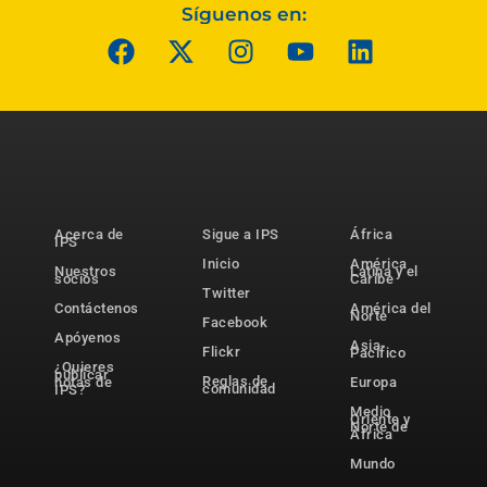
Síguenos en:
Acerca de
Sigue a IPS
África
IPS
Inicio
América
Nuestros
Latina y el
socios
Caribe
Twitter
Contáctenos
América del
Norte
Facebook
Apóyenos
Asia-
Flickr
Pacífico
¿Quieres
publicar
Reglas de
notas de
Europa
comunidad
IPS?
Medio
Oriente y
Norte de
África
Mundo