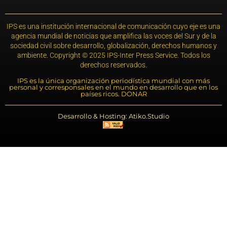
IPS es una institución internacional de comunicación cuyo eje es una
agencia mundial de noticias que amplifica las voces del Sur y de la
sociedad civil sobre desarrollo, globalización, derechos humanos y
ambiente. Copyright © 2025 IPS-Inter Press Service. Todos los
derechos reservados.
IPS es la única organización periodística mundial con más
personal y corresponsales en el mundo en desarrollo que en los
países ricos. DONAR
Desarrollo & Hosting: Atiko.Studio