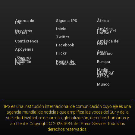
Acerca de
Sigue a IPS
África
IPS
Inicio
América
Nuestros
Latina y el
socios
Caribe
Twitter
Contáctenos
América del
Norte
Facebook
Apóyenos
Asia-
Flickr
Pacífico
¿Quieres
publicar
Reglas de
notas de
Europa
comunidad
IPS?
Medio
Oriente y
Norte de
África
Mundo
IPS es una institución internacional de comunicación cuyo eje es una
agencia mundial de noticias que amplifica las voces del Sur y de la
sociedad civil sobre desarrollo, globalización, derechos humanos y
ambiente. Copyright © 2025 IPS-Inter Press Service. Todos los
derechos reservados.