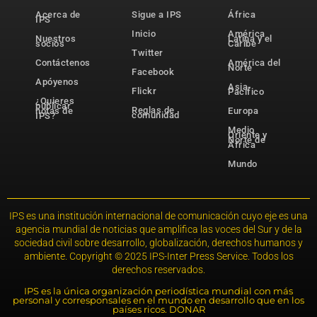
Acerca de
Sigue a IPS
África
IPS
Inicio
América
Nuestros
Latina y el
socios
Caribe
Twitter
Contáctenos
América del
Norte
Facebook
Apóyenos
Asia-
Flickr
Pacífico
¿Quieres
publicar
Reglas de
notas de
Europa
comunidad
IPS?
Medio
Oriente y
Norte de
África
Mundo
IPS es una institución internacional de comunicación cuyo eje es una
agencia mundial de noticias que amplifica las voces del Sur y de la
sociedad civil sobre desarrollo, globalización, derechos humanos y
ambiente. Copyright © 2025 IPS-Inter Press Service. Todos los
derechos reservados.
IPS es la única organización periodística mundial con más
personal y corresponsales en el mundo en desarrollo que en los
países ricos. DONAR