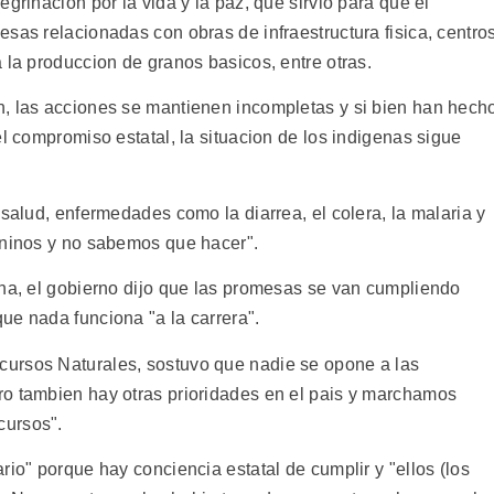
grinacion por la vida y la paz, que sirvio para que el
sas relacionadas con obras de infraestructura fisica, centro
 la produccion de granos basicos, entre otras.
n, las acciones se mantienen incompletas y si bien han hech
el compromiso estatal, la situacion de los indigenas sigue
 salud, enfermedades como la diarrea, el colera, la malaria y
 ninos y no sabemos que hacer".
ena, el gobierno dijo que las promesas se van cumpliendo
ue nada funciona "a la carrera".
ursos Naturales, sostuvo que nadie se opone a las
ro tambien hay otras prioridades en el pais y marchamos
cursos".
rio" porque hay conciencia estatal de cumplir y "ellos (los