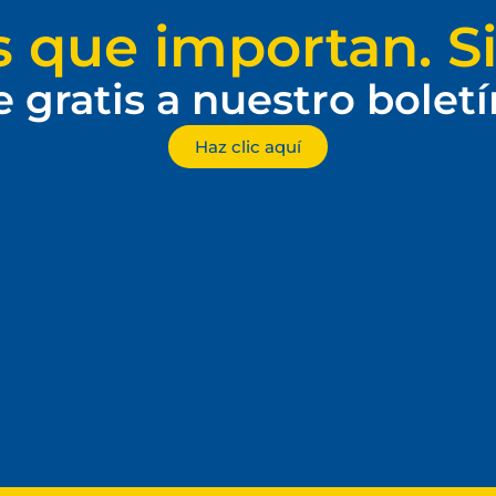
s que importan. Si
e gratis a nuestro bolet
Haz clic aquí