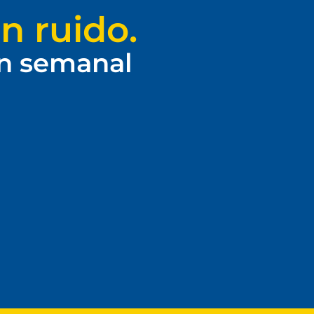
n ruido.
ín semanal