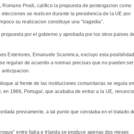
da, Romano Prodi, califico la propuesta de postergacion como
 elecciones se realicen durante la presidencia de la UE por
mpoco su realizacion constituye una "tragedia".
er propuesta por el gobierno y aprobada por los otros paises d
ones Exteriores, Emanuele Scammca, excluyo esta posibilida
E se regulan de acuerdo a normas precisas que no pueden ser
 anticipacion.
oque al frente de las instituciones comunitarias se regula e
d, en 1986, Portugal, que acababa de entrar a la UE, renunci
ordada previamente, a tal punto que constaba en el tratado d
oque" entre Italia e Irlanda se produce apenas dos meses