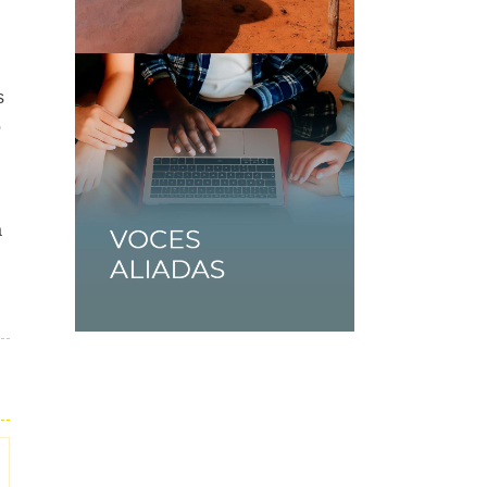
s
o
a