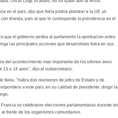
alia, Oscar Luigi Scalfaro, no ha fijado aun la fecha.
cia en el pais, dijo que Italia podria plantear a la UE un
 con Irlanda, pais al que le corresponde la presidencia en el
io que el gobierno pedira al parlamento la aprobacion antes
nga las principales acciones que desarrollara Italia en sus
ata del acontecimiento mas importante de los ultimos anos
e 13 o 14 anos", dijo el subsecretario.
e Italia, "habra dos reuniones de jefes de Estado y de
espondera a este pais, en su calidad de presidente, dirigir la
rego.
Francia se celebraron elecciones parlamentarias durante lo
al frente de los organismos comunitarios.