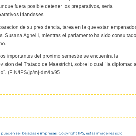
 aunque fuera posible detener los preparativos, seria
parativos irlandeses.
eparacion de su presidencia, tarea en la que estan empenado
es, Susana Agnelli, mientras el parlamento ha sido consultad
mo.
ntos importantes del proximo semestre se encuentra la
vision del Tratado de Maastricht, sobre lo cual "la diplomaci
". (FIN/IPS/jp/mj-dm/ip/95
 pueden ser bajadas e impresas. Copyright IPS, estas imágenes sólo