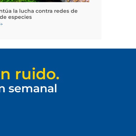
ntúa la lucha contra redes de
 de especies
>>
n ruido.
ín semanal