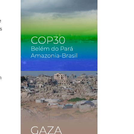
e
s
n