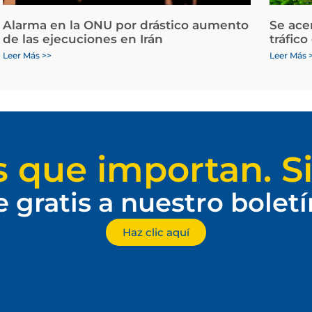
Alarma en la ONU por drástico aumento
Se ace
de las ejecuciones en Irán
tráfico
Leer Más >>
Leer Más 
s que importan. Si
e gratis a nuestro bolet
Haz clic aquí