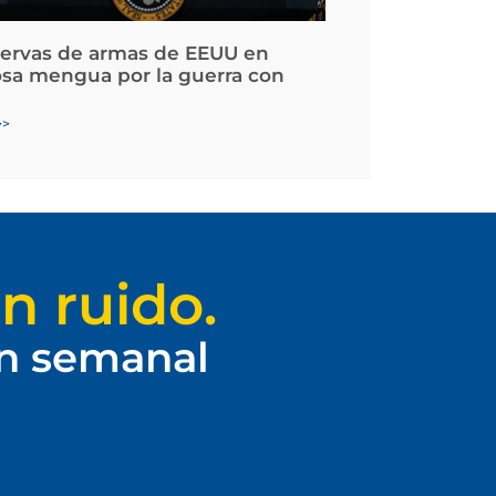
servas de armas de EEUU en
osa mengua por la guerra con
>>
n ruido.
ín semanal