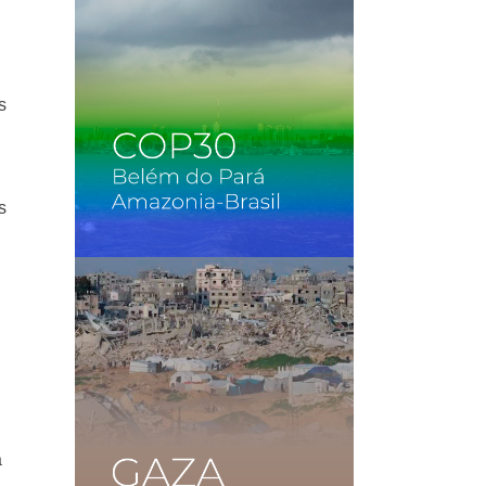
s
s
a