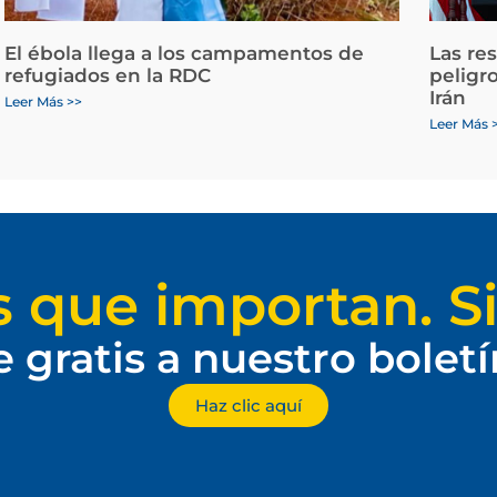
El ébola llega a los campamentos de
Las re
refugiados en la RDC
peligr
Irán
Leer Más >>
Leer Más 
s que importan. Si
e gratis a nuestro bolet
Haz clic aquí