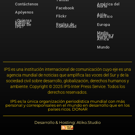
Contáctenos
América del
Norte
Facebook
Apóyenos
Asia-
Flickr
Pacífico
¿Quieres
publicar
Reglas de
notas de
Europa
comunidad
IPS?
Medio
Oriente y
Norte de
África
Mundo
IPS es una institución internacional de comunicación cuyo eje es una
agencia mundial de noticias que amplifica las voces del Sur y de la
sociedad civil sobre desarrollo, globalización, derechos humanos y
ambiente. Copyright © 2025 IPS-Inter Press Service. Todos los
derechos reservados.
IPS es la única organización periodística mundial con más
personal y corresponsales en el mundo en desarrollo que en los
países ricos. DONAR
Desarrollo & Hosting: Atiko.Studio