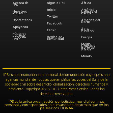
Acerca de
Sigue a IPS
África
IPS
Inicio
América
Nuestros
Latina y el
socios
Caribe
Twitter
Contáctenos
América del
Norte
Facebook
Apóyenos
Asia-
Flickr
Pacífico
¿Quieres
publicar
Reglas de
notas de
Europa
comunidad
IPS?
Medio
Oriente y
Norte de
África
Mundo
IPS es una institución internacional de comunicación cuyo eje es una
agencia mundial de noticias que amplifica las voces del Sur y de la
sociedad civil sobre desarrollo, globalización, derechos humanos y
ambiente. Copyright © 2025 IPS-Inter Press Service. Todos los
derechos reservados.
IPS es la única organización periodística mundial con más
personal y corresponsales en el mundo en desarrollo que en los
países ricos. DONAR