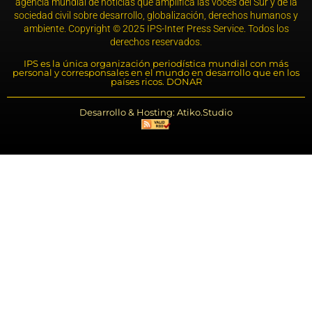
agencia mundial de noticias que amplifica las voces del Sur y de la
sociedad civil sobre desarrollo, globalización, derechos humanos y
ambiente. Copyright © 2025 IPS-Inter Press Service. Todos los
derechos reservados.
IPS es la única organización periodística mundial con más
personal y corresponsales en el mundo en desarrollo que en los
países ricos. DONAR
Desarrollo & Hosting: Atiko.Studio