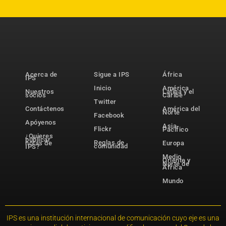
Acerca de
Sigue a IPS
África
IPS
Inicio
América
Nuestros
Latina y el
socios
Caribe
Twitter
Contáctenos
América del
Norte
Facebook
Apóyenos
Asia-
Flickr
Pacífico
¿Quieres
publicar
Reglas de
notas de
Europa
comunidad
IPS?
Medio
Oriente y
Norte de
África
Mundo
IPS es una institución internacional de comunicación cuyo eje es una