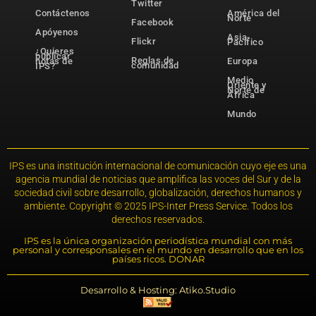
Twitter
Contáctenos
América del
Norte
Facebook
Apóyenos
Asia-
Flickr
Pacífico
¿Quieres
publicar
Reglas de
notas de
Europa
comunidad
IPS?
Medio
Oriente y
Norte de
África
Mundo
IPS es una institución internacional de comunicación cuyo eje es una
agencia mundial de noticias que amplifica las voces del Sur y de la
sociedad civil sobre desarrollo, globalización, derechos humanos y
ambiente. Copyright © 2025 IPS-Inter Press Service. Todos los
derechos reservados.
IPS es la única organización periodística mundial con más
personal y corresponsales en el mundo en desarrollo que en los
países ricos. DONAR
Desarrollo & Hosting: Atiko.Studio