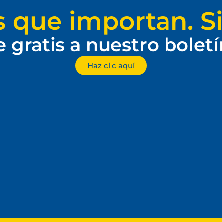
s que importan. Si
e gratis a nuestro bolet
Haz clic aquí