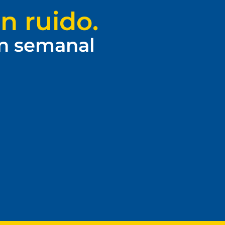
n ruido.
ín semanal