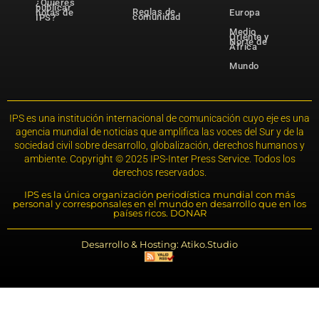
¿Quieres
publicar
Reglas de
notas de
Europa
comunidad
IPS?
Medio
Oriente y
Norte de
África
Mundo
IPS es una institución internacional de comunicación cuyo eje es una
agencia mundial de noticias que amplifica las voces del Sur y de la
sociedad civil sobre desarrollo, globalización, derechos humanos y
ambiente. Copyright © 2025 IPS-Inter Press Service. Todos los
derechos reservados.
IPS es la única organización periodística mundial con más
personal y corresponsales en el mundo en desarrollo que en los
países ricos. DONAR
Desarrollo & Hosting: Atiko.Studio